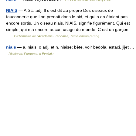
NIAIS
— AISE. adj. Il s est dit au propre Des oiseaux de
fauconnerie que l on prenait dans le nid, et qui n en étaient pas
encore sortis. Un oiseau niais. NIAIS, signifie figurément, Qui est
simple, qui n a encore aucun usage du monde. C est un garçon…
…
Dictionnaire de l'Academie Francaise, 7eme edition (1835)
niais
— a, niais, o adj. et n. niaise; bête. voir bedola, estaci, jijet …
Diccionari Personau e Evolutiu