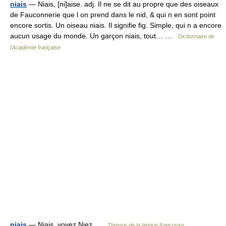
niais
— Niais, [ni]aise. adj. Il ne se dit au propre que des oiseaux
de Fauconnerie que l on prend dans le nid, & qui n en sont point
encore sortis. Un oiseau niais. Il signifie fig. Simple, qui n a encore
aucun usage du monde. Un garçon niais, tout… …
Dictionnaire de
l'Académie française
niais
— Niais, voyez Niez …
Thresor de la langue françoyse