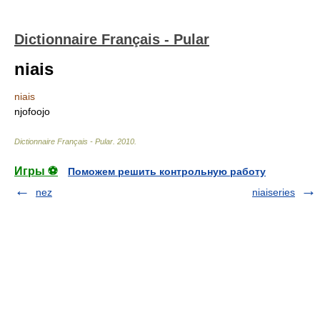
Dictionnaire Français - Pular
niais
niais
njofoojo
Dictionnaire Français - Pular
.
2010
.
Игры ⚽
Поможем решить контрольную работу
nez
niaiseries