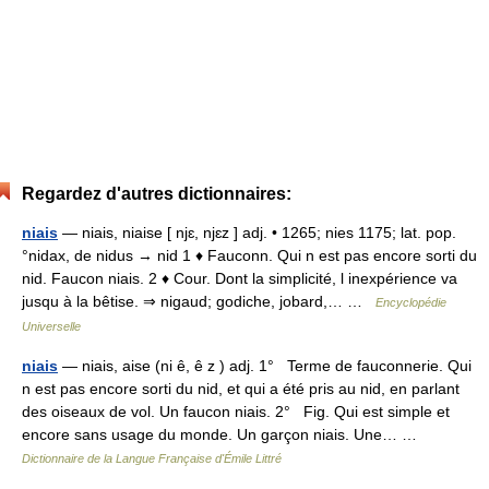
Regardez d'autres dictionnaires:
niais
— niais, niaise [ njɛ, njɛz ] adj. • 1265; nies 1175; lat. pop.
°nidax, de nidus → nid 1 ♦ Fauconn. Qui n est pas encore sorti du
nid. Faucon niais. 2 ♦ Cour. Dont la simplicité, l inexpérience va
jusqu à la bêtise. ⇒ nigaud; godiche, jobard,… …
Encyclopédie
Universelle
niais
— niais, aise (ni ê, ê z ) adj. 1° Terme de fauconnerie. Qui
n est pas encore sorti du nid, et qui a été pris au nid, en parlant
des oiseaux de vol. Un faucon niais. 2° Fig. Qui est simple et
encore sans usage du monde. Un garçon niais. Une… …
Dictionnaire de la Langue Française d'Émile Littré