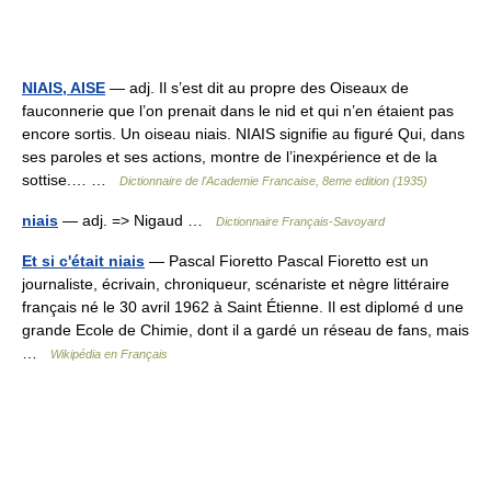
NIAIS, AISE
— adj. Il s’est dit au propre des Oiseaux de
fauconnerie que l’on prenait dans le nid et qui n’en étaient pas
encore sortis. Un oiseau niais. NIAIS signifie au figuré Qui, dans
ses paroles et ses actions, montre de l’inexpérience et de la
sottise.… …
Dictionnaire de l'Academie Francaise, 8eme edition (1935)
niais
— adj. => Nigaud …
Dictionnaire Français-Savoyard
Et si c'était niais
— Pascal Fioretto Pascal Fioretto est un
journaliste, écrivain, chroniqueur, scénariste et nègre littéraire
français né le 30 avril 1962 à Saint Étienne. Il est diplomé d une
grande Ecole de Chimie, dont il a gardé un réseau de fans, mais
…
Wikipédia en Français