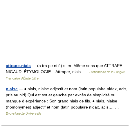
attrape-niais
— (a tra pe ni ê) s. m. Même sens que ATTRAPE
NIGAUD. ÉTYMOLOGIE Attraper, niais …
Dictionnaire de la Langue
Française d'Émile Littré
niaise
— ● niais, niaise adjectif et nom (latin populaire nidax, acis,
pris au nid) Qui est sot et gauche par excès de simplicité ou
manque d expérience : Son grand niais de fils. ● niais, niaise
(homonymes) adjectif et nom (latin populaire nidax, acis,… …
Encyclopédie Universelle