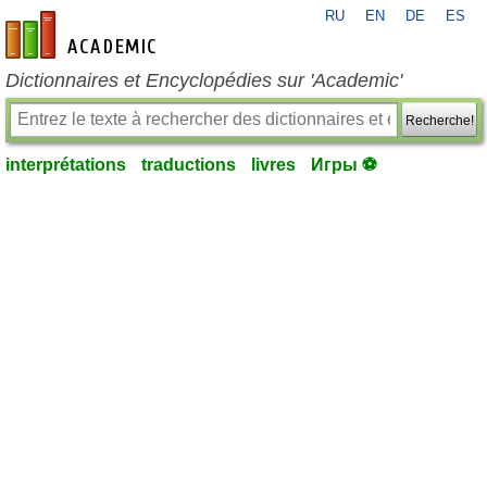
RU
EN
DE
ES
fr-academic.com
Dictionnaires et Encyclopédies sur 'Academic'
Recherche!
interprétations
traductions
livres
Игры ⚽